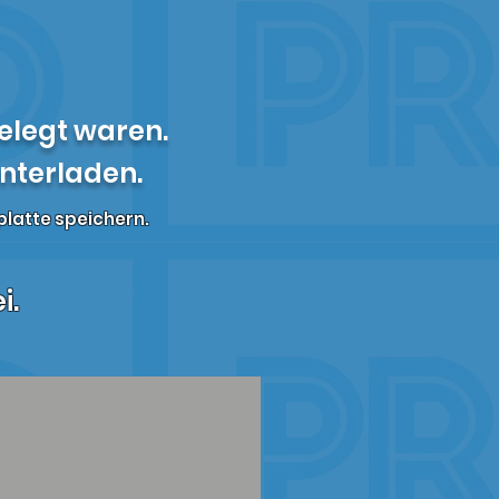
elegt waren.
unterladen.
platte speichern.
i.