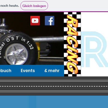
e noch heute.
Gleich loslegen
ebuch
Events
& mehr