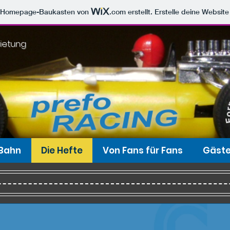
m Homepage-Baukasten von
.com
erstellt. Erstelle deine Websit
ietung
 Bahn
Die Hefte
Von Fans für Fans
Gäst