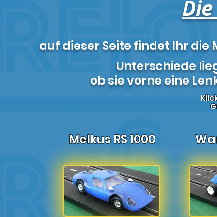
Die
auf dieser Seite findet Ihr di
Unterschiede lie
ob sie vorne eine Le
Klic
G
Melkus RS 1000
War