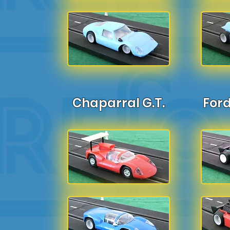
Chaparral G.T.
Ford