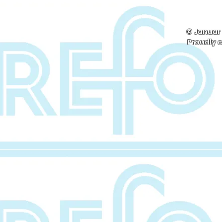
© Januar
Proudly 